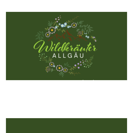
Constanze Merzbach
Dipl. Kräuterexpertin
Josef Hofmiller Weg 12
87549 Rettenberg