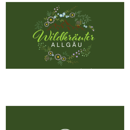
Constanze Merzbach
Dipl. Kräuterexpertin
Josef Hofmiller Weg 12
87549 Rettenberg