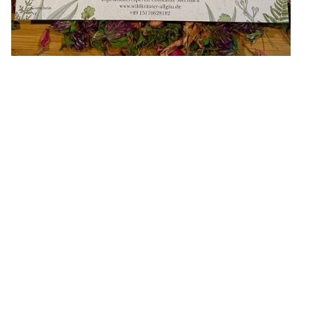
Freude schenken mit
einem Kräuterkurs!
Überrasche deine Liebsten mit einem
einzigartigen Erlebnis: Ein Gutschein für
einen inspirierenden Kräuterkurs!
🌿
Wert:
40 €
🌿
Erhältlich:
Direkt bei mir vor Ort oder
bequem per Post zu Dir nach Hause.
Ein Geschenk, das duftet, schmeckt und
Wissen schenkt – ideal für Naturliebhaber
und Kräuterfans!