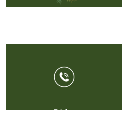
Constanze Merzbach
Dipl. Kräuterexpertin
Josef Hofmiller Weg 12
87549 Rettenberg
Telefon
+49 151 106 28 182