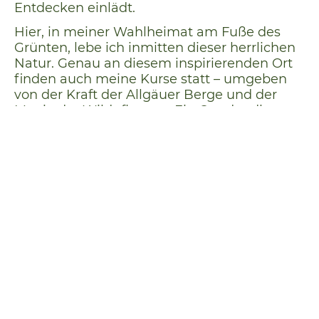
Entdecken einlädt.
Hier, in meiner Wahlheimat am Fuße des
Grünten, lebe ich inmitten dieser herrlichen
Natur. Genau an diesem inspirierenden Ort
finden auch meine Kurse statt – umgeben
von der Kraft der Allgäuer Berge und der
Magie der Wildpflanzen. Ein Ort, der die
Sinne berührt und die Seele belebt.
Du möchtest mehr erfahren über den
Grünten? Besuche doch die Webseite und
sieh dich dort gerne etwas um!
Zur Grünten-Webseite