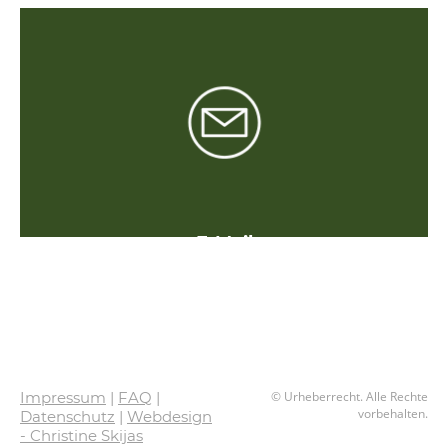
E-Mail
info@wildkräuter-allgäu.de
Impressum
|
FAQ
|
© Urheberrecht. Alle Rechte
vorbehalten.
Datenschutz
|
Webdesign
- Christine Skijas