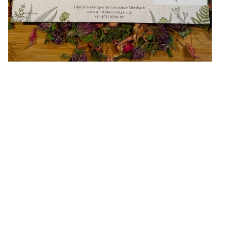
Freude schenken mit
einem Kräuterkurs!
Überrasche deine Liebsten mit einem
einzigartigen Erlebnis: Ein Gutschein für
einen inspirierenden Kräuterkurs!
🌿
Wert:
40 €
🌿
Erhältlich:
Direkt bei mir vor Ort oder
bequem per Post zu Dir nach Hause.
Ein Geschenk, das duftet, schmeckt und
Wissen schenkt – ideal für Naturliebhaber