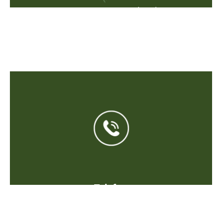
Constanze Merzbach
Dipl. Kräuterexpertin
Josef Hofmiller Weg 12
87549 Rettenberg
Telefon
+49 151 106 28 182